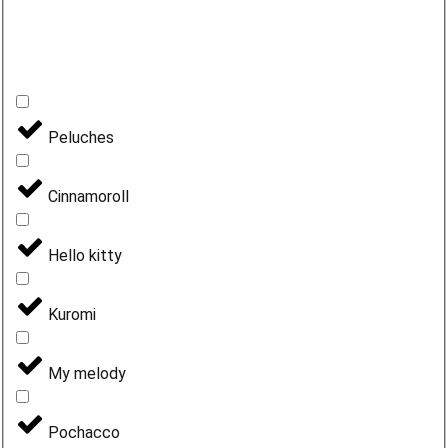
Peluches
Cinnamoroll
Hello kitty
Kuromi
My melody
Pochacco