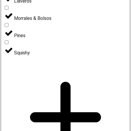
Llaveros
Morrales & Bolsos
Pines
Squishy