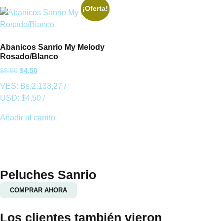
¡Oferta!
Abanicos Sanrio My Melody
Rosado/Blanco
$
5,50
$
4,50
VES:
Bs.
2.133,27
/
USD:
$
4,50
/
Añadir al carrito
Peluches Sanrio
COMPRAR AHORA
Los clientes también vieron