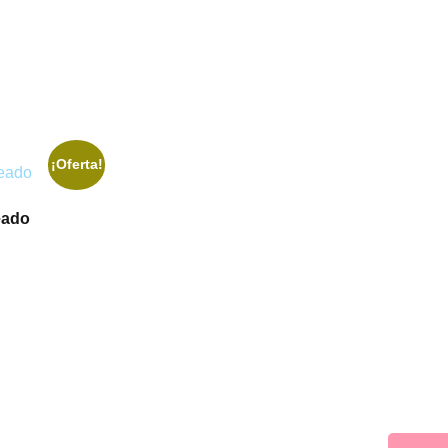
¡Oferta!
eado