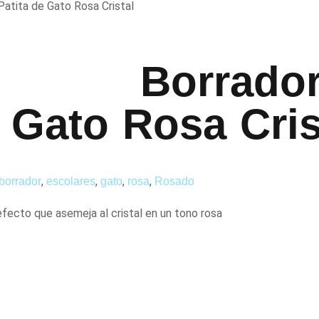
Patita de Gato Rosa Cristal
Borrador
e Gato Rosa Cris
,
,
,
,
borrador
escolares
gato
rosa
Rosado
efecto que asemeja al cristal en un tono rosa