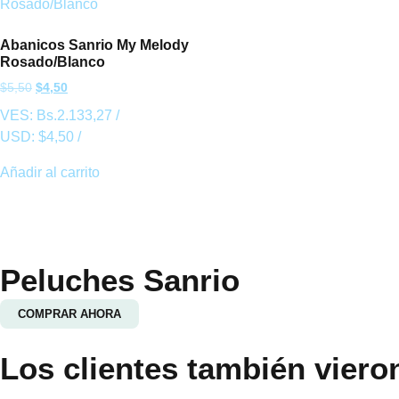
Abanicos Sanrio My Melody
Rosado/Blanco
$
5,50
$
4,50
VES:
Bs.
2.133,27
/
USD:
$
4,50
/
Añadir al carrito
Peluches Sanrio
COMPRAR AHORA
Los clientes también viero