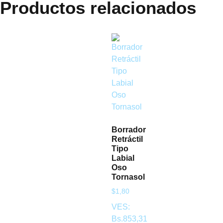
Productos relacionados
Borrador
Retráctil
Tipo
Labial
Oso
Tornasol
$
1,80
VES:
Bs.
853,31