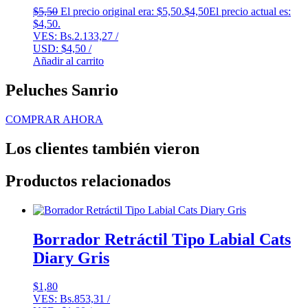
$
5,50
El precio original era: $5,50.
$
4,50
El precio actual es:
$4,50.
VES:
Bs.
2.133,27
/
USD:
$
4,50
/
Añadir al carrito
Peluches Sanrio
COMPRAR AHORA
Los clientes también vieron
Productos relacionados
Borrador Retráctil Tipo Labial Cats
Diary Gris
$
1,80
VES:
Bs.
853,31
/