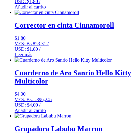
USD:
$
1,80
/
Añadir al carrito
Corrector en cinta Cinnamoroll
$
1,80
VES:
Bs.
853,31
/
USD:
$
1,80
/
Leer más
Cuarderno de Aro Sanrio Hello Kitty
Multicolor
$
4,00
VES:
Bs.
1.896,24
/
USD:
$
4,00
/
Añadir al carrito
Grapadora Labubu Marron