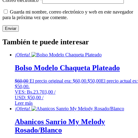
Correo electrónico
*
Guarda mi nombre, correo electrónico y web en este navegador
para la próxima vez que comente.
También te puede interesar
¡Oferta!
Bolso Modelo Chaqueta Plateado
$
60,00
El precio original era: $60,00.
$
50,00
El precio actual es:
$50,00.
VES:
Bs.
23.703,00
/
USD:
$
50,00
/
Leer más
¡Oferta!
Abanicos Sanrio My Melody
Rosado/Blanco