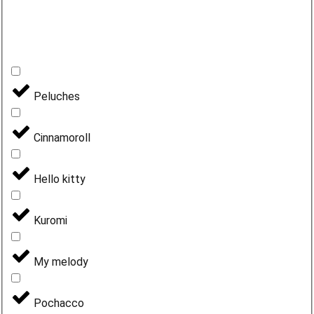
Peluches
Cinnamoroll
Hello kitty
Kuromi
My melody
Pochacco