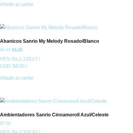
Añadir al carrito
Abanicos Sanrio My Melody Rosado/Blanco
$
5,50
$
4,50
VES:
Bs.
2.133,27
/
USD:
$
4,50
/
Añadir al carrito
Ambientadores Sanrio Cinnamoroll Azul/Celeste
$
7,00
VES:
Bs.
3.318,42
/