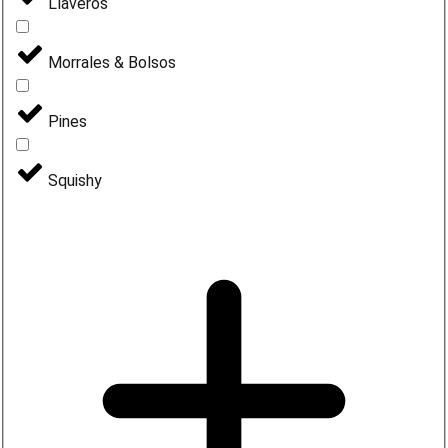
Llaveros
Morrales & Bolsos
Pines
Squishy