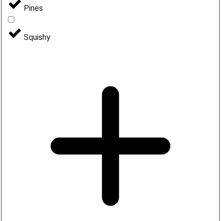
Pines
Squishy