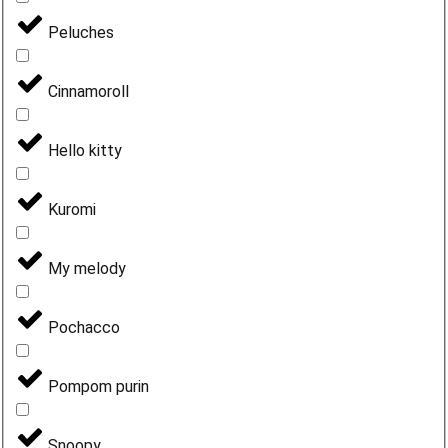
Peluches
Cinnamoroll
Hello kitty
Kuromi
My melody
Pochacco
Pompom purin
Snoopy